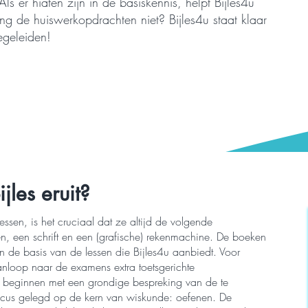
ls er hiaten zijn in de basiskennis, helpt Bijles4u
ling de huiswerkopdrachten niet? Bijles4u staat klaar
egeleiden!
jles eruit?
essen, is het cruciaal dat ze altijd de volgende
, een schrift en een (grafische) rekenmachine. De boeken
n de basis van de lessen die Bijles4u aanbiedt. Voor
anloop naar de examens extra toetsgerichte
u beginnen met een grondige bespreking van de te
focus gelegd op de kern van wiskunde: oefenen. De