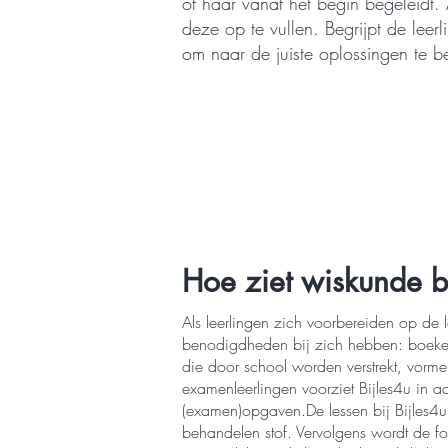
of haar vanaf het begin begeleidt. A
deze op te vullen. Begrijpt de leer
om naar de juiste oplossingen te b
Hoe ziet wiskunde bi
Als leerlingen zich voorbereiden op de l
benodigdheden bij zich hebben: boeken
die door school worden verstrekt, vorme
examenleerlingen voorziet Bijles4u in a
(examen)opgaven.De lessen bij Bijles4
behandelen stof. Vervolgens wordt de 