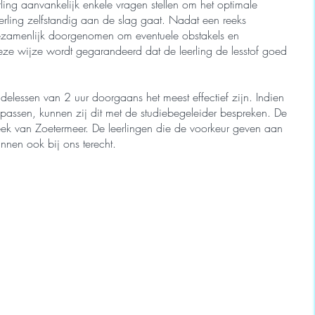
rling aanvankelijk enkele vragen stellen om het optimale
erling zelfstandig aan de slag gaat. Nadat een reeks
ezamenlijk doorgenomen om eventuele obstakels en
eze wijze wordt gegarandeerd dat de leerling de lesstof goed
elessen van 2 uur doorgaans het meest effectief zijn. Indien
npassen, kunnen zij dit met de studiebegeleider bespreken. De
ek van Zoetermeer. De leerlingen die de voorkeur geven aan
kunnen ook bij ons terecht.